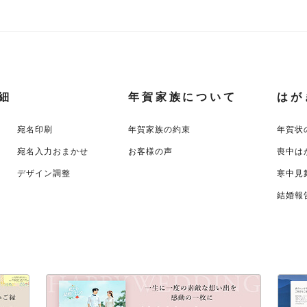
細
年賀家族について
はが
宛名印刷
年賀家族の約束
年賀状
宛名入力おまかせ
お客様の声
喪中は
デザイン調整
寒中見
結婚報