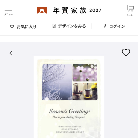
メニュー
カート
デザインをみる
ログイン
お気に入り
ログイン・新規会員登録
はがきデザイン 番号：004-571
デザインをみる
お気に入りのデザイン
価格
お支払い方法
出荷日・配送
ご利用ガイド