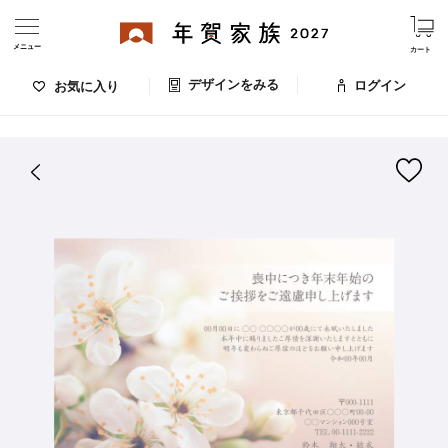
メニュー
カート
デザインをみる
ログイン
お気に入り
ログイン・新規会員登録
はがきデザイン 番号：006-085
デザインをみる
お気に入りのデザイン
価格
お支払い方法
出荷日・配送
ご利用ガイド