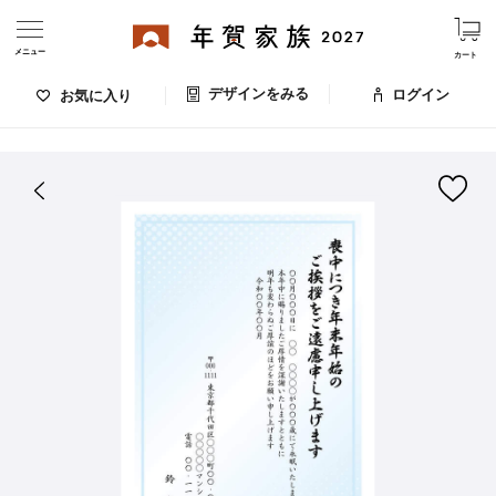
メニュー
カート
デザインをみる
ログイン
お気に入り
ログイン・新規会員登録
はがきデザイン 番号：006-220
デザインをみる
お気に入りのデザイン
価格
お支払い方法
出荷日・配送
ご利用ガイド