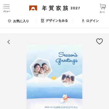
メニュー
カート
デザインをみる
ログイン
お気に入り
ログイン・新規会員登録
はがきデザイン 番号：006-779
デザインをみる
お気に入りのデザイン
価格
お支払い方法
出荷日・配送
ご利用ガイド