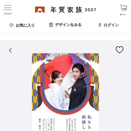
メニュー
カート
デザインをみる
ログイン
お気に入り
ログイン・新規会員登録
はがきデザイン 番号：006-783
デザインをみる
お気に入りのデザイン
価格
お支払い方法
出荷日・配送
ご利用ガイド