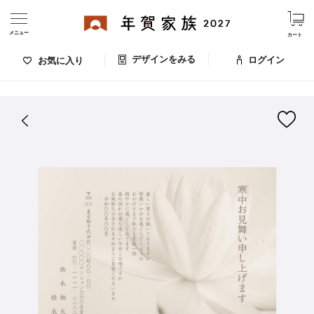
メニュー
カート
デザインをみる
ログイン
お気に入り
ログイン・新規会員登録
はがきデザイン 番号：008-072
デザインをみる
お気に入りのデザイン
価格
お支払い方法
出荷日・配送
ご利用ガイド