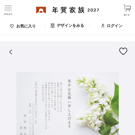
メニュー
カート
デザインをみる
ログイン
お気に入り
ログイン・新規会員登録
はがきデザイン 番号：008-075
デザインをみる
お気に入りのデザイン
価格
お支払い方法
出荷日・配送
ご利用ガイド