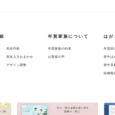
細
年賀家族について
はが
宛名印刷
年賀家族の約束
年賀状
宛名入力おまかせ
お客様の声
喪中は
デザイン調整
寒中見
結婚報