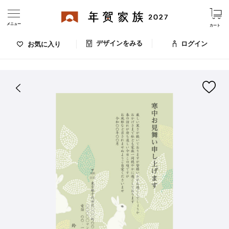
メニュー
カート
デザインをみる
ログイン
お気に入り
ログイン・新規会員登録
はがきデザイン 番号：008-085
デザインをみる
お気に入りのデザイン
価格
お支払い方法
出荷日・配送
ご利用ガイド