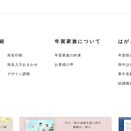
細
年賀家族について
はが
宛名印刷
年賀家族の約束
年賀状
宛名入力おまかせ
お客様の声
喪中は
デザイン調整
寒中見
結婚報