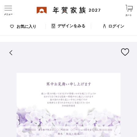
メニュー
カート
デザインをみる
ログイン
お気に入り
ログイン・新規会員登録
はがきデザイン 番号：008-126
デザインをみる
お気に入りのデザイン
価格
お支払い方法
出荷日・配送
ご利用ガイド