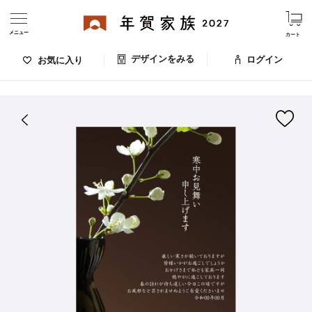
メニュー
カート
デザインをみる
ログイン
お気に入り
ログイン・新規会員登録
はがきデザイン 番号：008-130
デザインをみる
お気に入りのデザイン
価格
お支払い方法
出荷日・配送
ご利用ガイド