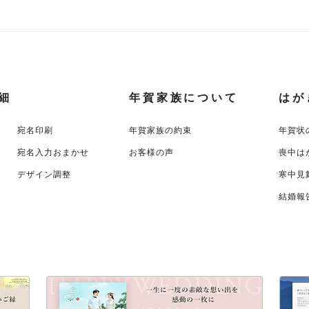
細
年賀家族について
はが
宛名印刷
年賀家族の約束
年賀状
宛名入力おまかせ
お客様の声
喪中は
デザイン調整
寒中見
結婚報