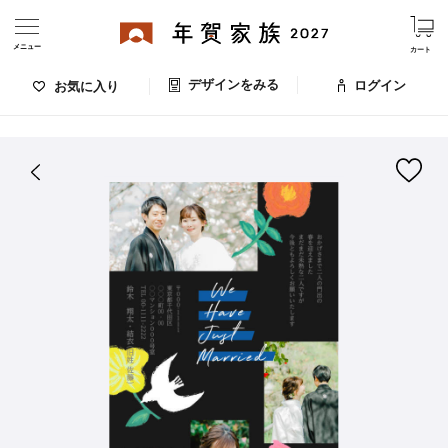
メニュー
カート
デザインをみる
ログイン
お気に入り
ログイン・新規会員登録
はがきデザイン 番号：008-883
デザインをみる
お気に入りのデザイン
価格
お支払い方法
出荷日・配送
ご利用ガイド