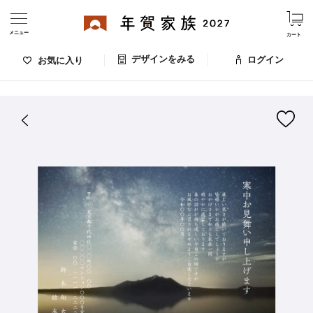
メニュー
カート
デザインをみる
ログイン
お気に入り
ログイン・新規会員登録
はがきデザイン 番号：009-010
デザインをみる
お気に入りのデザイン
価格
お支払い方法
出荷日・配送
ご利用ガイド