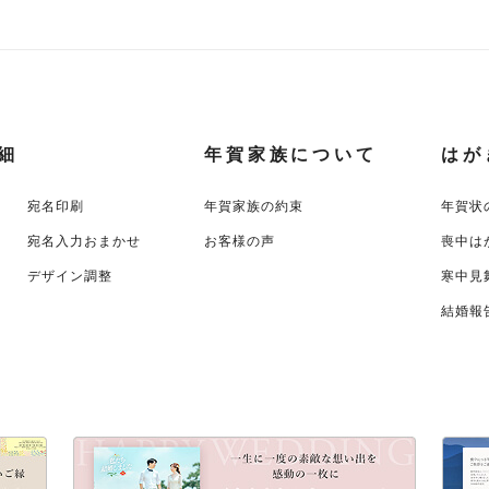
細
年賀家族について
はが
宛名印刷
年賀家族の約束
年賀状
宛名入力おまかせ
お客様の声
喪中は
デザイン調整
寒中見
結婚報