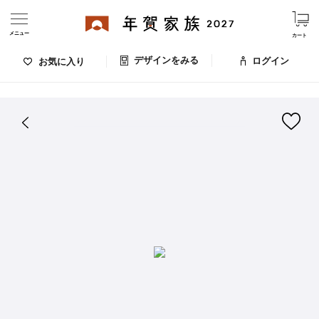
メニュー
カート
デザインをみる
ログイン
お気に入り
ログイン・新規会員登録
はがきデザイン 番号：009-819
デザインをみる
お気に入りのデザイン
価格
お支払い方法
出荷日・配送
ご利用ガイド