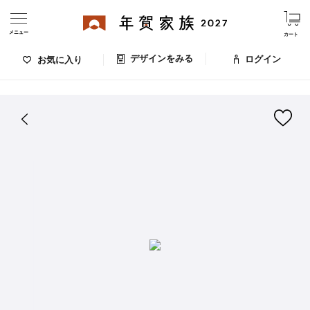
メニュー
カート
デザインをみる
ログイン
お気に入り
ログイン・新規会員登録
はがきデザイン 番号：009-876
デザインをみる
お気に入りのデザイン
価格
お支払い方法
出荷日・配送
ご利用ガイド