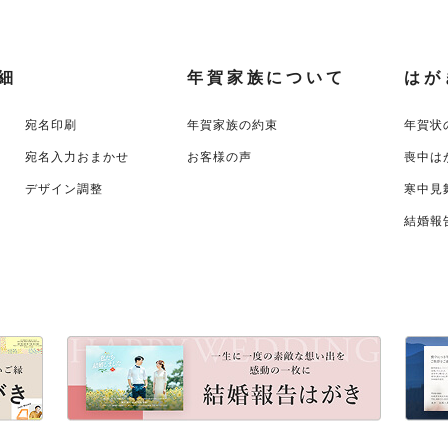
細
年賀家族について
はが
宛名印刷
年賀家族の約束
年賀状
宛名入力おまかせ
お客様の声
喪中は
デザイン調整
寒中見
結婚報