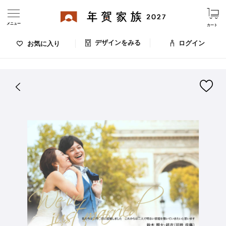
メニュー
カート
デザインをみる
ログイン
お気に入り
ログイン・新規会員登録
はがきデザイン 番号：003-182
デザインをみる
お気に入りのデザイン
価格
お支払い方法
出荷日・配送
ご利用ガイド