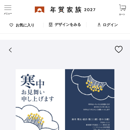
メニュー
カート
デザインをみる
ログイン
お気に入り
ログイン・新規会員登録
はがきデザイン 番号：003-819
デザインをみる
お気に入りのデザイン
価格
お支払い方法
出荷日・配送
ご利用ガイド