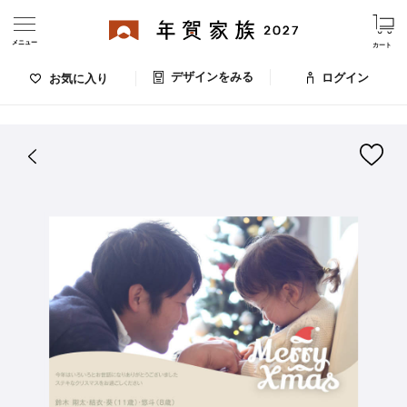
メニュー
カート
デザインをみる
ログイン
お気に入り
ログイン・新規会員登録
はがきデザイン 番号：004-413
デザインをみる
お気に入りのデザイン
価格
お支払い方法
出荷日・配送
ご利用ガイド