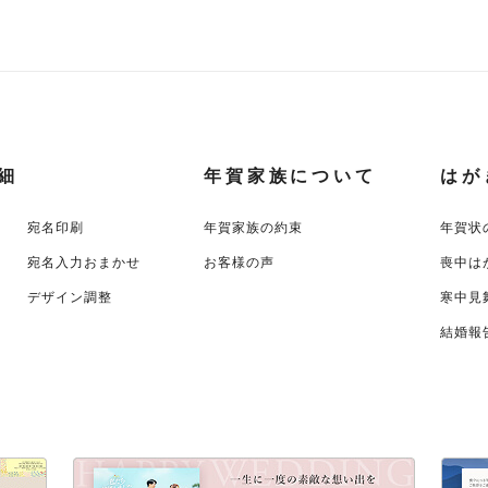
細
年賀家族について
はが
宛名印刷
年賀家族の約束
年賀状
宛名入力おまかせ
お客様の声
喪中は
デザイン調整
寒中見
結婚報