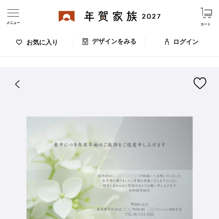
メニュー
カート
デザインをみる
ログイン
お気に入り
ログイン・新規会員登録
はがきデザイン 番号：005-964
デザインをみる
お気に入りのデザイン
価格
お支払い方法
出荷日・配送
ご利用ガイド