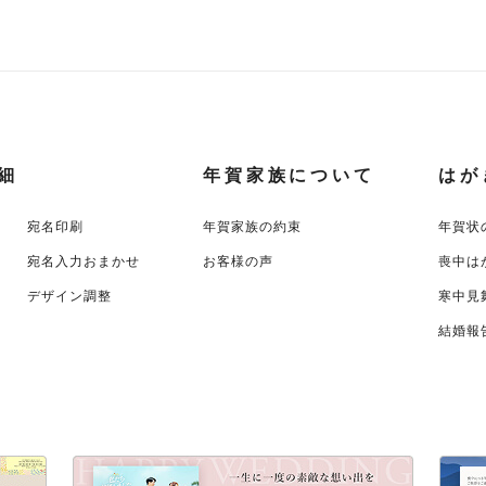
細
年賀家族について
はが
宛名印刷
年賀家族の約束
年賀状
宛名入力おまかせ
お客様の声
喪中は
デザイン調整
寒中見
結婚報