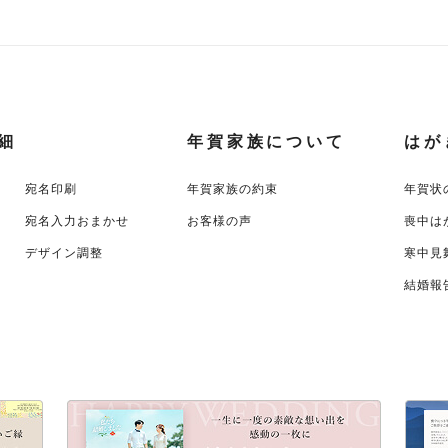
細
年賀家族について
はが
宛名印刷
年賀家族の約束
年賀状
宛名入力おまかせ
お客様の声
喪中は
デザイン調整
寒中見
結婚報