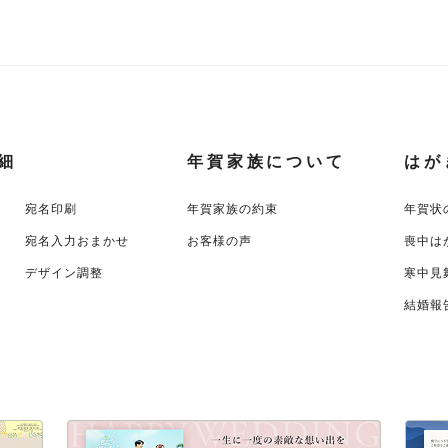
細
年賀家族について
はが
宛名印刷
年賀家族の約束
年賀状
宛名入力おまかせ
お客様の声
喪中は
デザイン調整
寒中見
結婚報