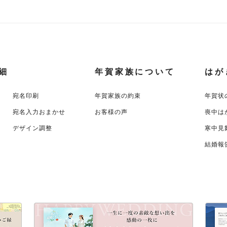
細
年賀家族について
はが
宛名印刷
年賀家族の約束
年賀状
宛名入力おまかせ
お客様の声
喪中は
デザイン調整
寒中見
結婚報