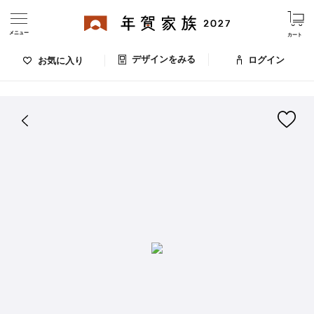
メニュー
カート
デザインをみる
ログイン
お気に入り
ログイン・新規会員登録
はがきデザイン 番号：006-140
デザインをみる
お気に入りのデザイン
価格
お支払い方法
出荷日・配送
ご利用ガイド