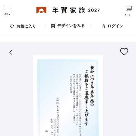
メニュー
カート
デザインをみる
ログイン
お気に入り
ログイン・新規会員登録
はがきデザイン 番号：006-220
デザインをみる
お気に入りのデザイン
価格
お支払い方法
出荷日・配送
ご利用ガイド