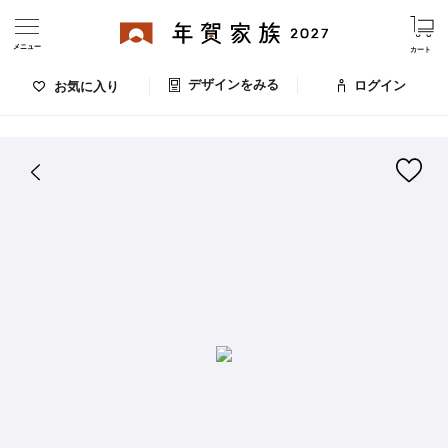
メニュー
カート
デザインをみる
ログイン
お気に入り
ログイン・新規会員登録
はがきデザイン 番号：006-708
デザインをみる
お気に入りのデザイン
価格
お支払い方法
出荷日・配送
ご利用ガイド