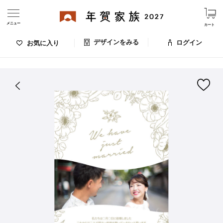
メニュー
カート
デザインをみる
ログイン
お気に入り
ログイン・新規会員登録
はがきデザイン 番号：006-734
デザインをみる
お気に入りのデザイン
価格
お支払い方法
出荷日・配送
ご利用ガイド