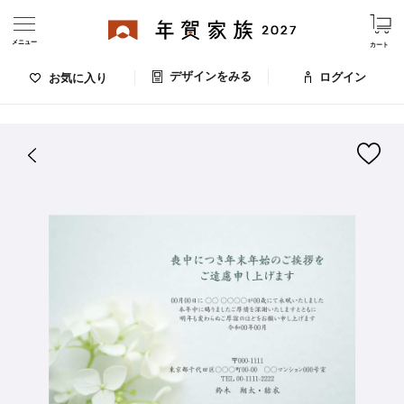
メニュー
カート
デザインをみる
ログイン
お気に入り
ログイン・新規会員登録
はがきデザイン 番号：006-739
デザインをみる
お気に入りのデザイン
価格
お支払い方法
出荷日・配送
ご利用ガイド