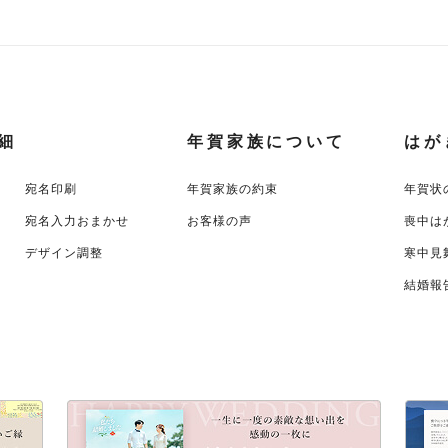
細
年賀家族について
はが
宛名印刷
年賀家族の約束
年賀状
宛名入力おまかせ
お客様の声
喪中は
デザイン調整
寒中見
結婚報