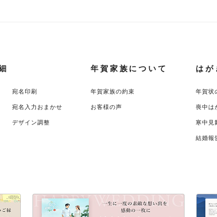
細
年賀家族について
はが
宛名印刷
年賀家族の約束
年賀状
宛名入力おまかせ
お客様の声
喪中は
デザイン調整
寒中見
結婚報