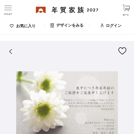
メニュー
カート
デザインをみる
ログイン
お気に入り
ログイン・新規会員登録
はがきデザイン 番号：006-848
デザインをみる
お気に入りのデザイン
価格
お支払い方法
出荷日・配送
ご利用ガイド