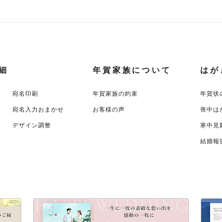
細
年賀家族について
はが
宛名印刷
年賀家族の約束
年賀状
宛名入力おまかせ
お客様の声
喪中は
デザイン調整
寒中見
結婚報