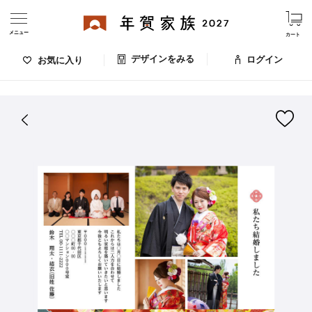
メニュー
カート
デザインをみる
ログイン
お気に入り
ログイン・新規会員登録
はがきデザイン 番号：007-631
デザインをみる
お気に入りのデザイン
価格
お支払い方法
出荷日・配送
ご利用ガイド