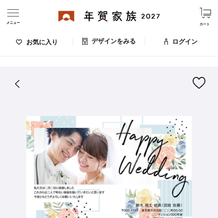
メニュー
カート
デザインをみる
ログイン
お気に入り
ログイン・新規会員登録
はがきデザイン 番号：007-632
デザインをみる
お気に入りのデザイン
価格
お支払い方法
出荷日・配送
ご利用ガイド