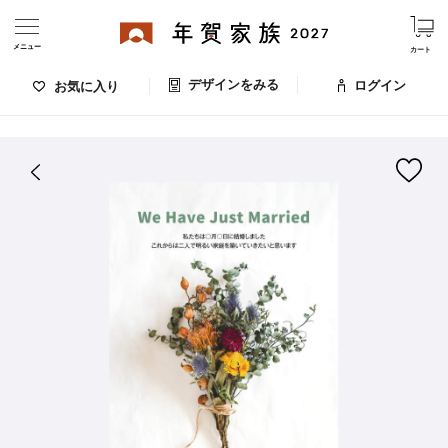
メニュー
カート
デザインをみる
ログイン
お気に入り
ログイン・新規会員登録
はがきデザイン 番号：007-641
デザインをみる
お気に入りのデザイン
価格
お支払い方法
出荷日・配送
ご利用ガイド