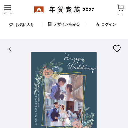
メニュー
カート
デザインをみる
ログイン
お気に入り
ログイン・新規会員登録
はがきデザイン 番号：007-644
デザインをみる
お気に入りのデザイン
価格
お支払い方法
出荷日・配送
ご利用ガイド