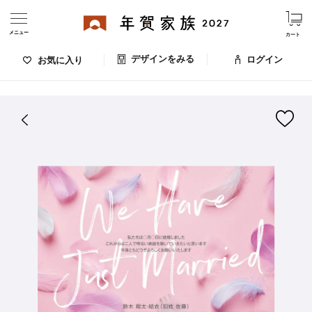
メニュー
カート
デザインをみる
ログイン
お気に入り
ログイン・新規会員登録
はがきデザイン 番号：007-667
デザインをみる
お気に入りのデザイン
価格
お支払い方法
出荷日・配送
ご利用ガイド