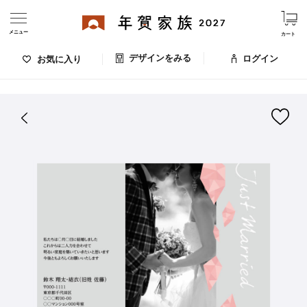
メニュー
カート
デザインをみる
ログイン
お気に入り
ログイン・新規会員登録
はがきデザイン 番号：007-670
デザインをみる
お気に入りのデザイン
価格
お支払い方法
出荷日・配送
ご利用ガイド