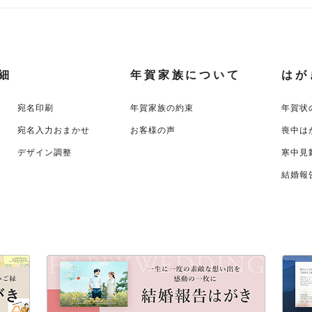
細
年賀家族について
はが
宛名印刷
年賀家族の約束
年賀状
宛名入力おまかせ
お客様の声
喪中は
デザイン調整
寒中見
結婚報