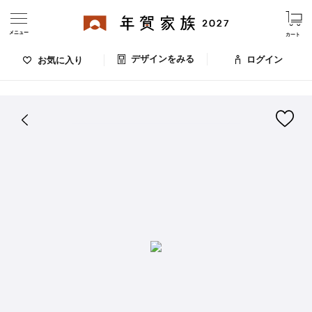
メニュー
カート
デザインをみる
ログイン
お気に入り
ログイン・新規会員登録
はがきデザイン 番号：007-827
デザインをみる
お気に入りのデザイン
価格
お支払い方法
出荷日・配送
ご利用ガイド