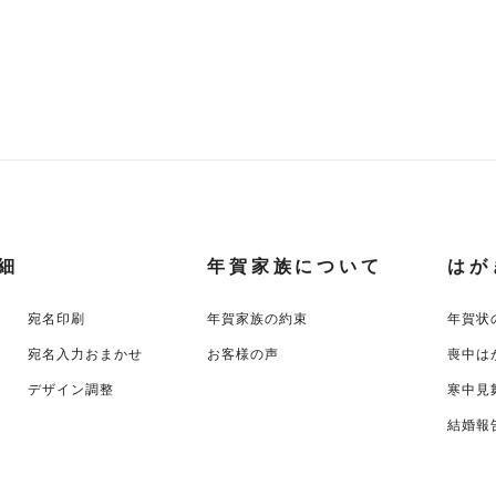
細
年賀家族について
はが
宛名印刷
年賀家族の約束
年賀状
宛名入力おまかせ
お客様の声
喪中は
デザイン調整
寒中見
結婚報