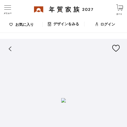
メニュー
カート
デザインをみる
ログイン
お気に入り
ログイン・新規会員登録
はがきデザイン 番号：007-909
デザインをみる
お気に入りのデザイン
価格
お支払い方法
出荷日・配送
ご利用ガイド