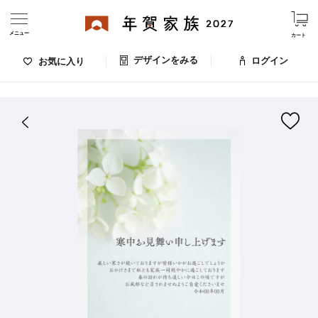
メニュー
カート
デザインをみる
ログイン
お気に入り
ログイン・新規会員登録
はがきデザイン 番号：008-070
デザインをみる
お気に入りのデザイン
価格
お支払い方法
出荷日・配送
ご利用ガイド