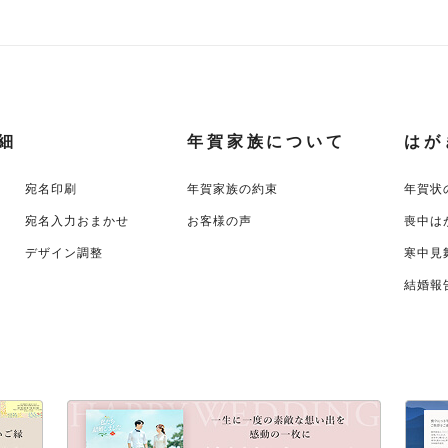
細
年賀家族について
はが
宛名印刷
年賀家族の約束
年賀状
宛名入力おまかせ
お客様の声
喪中は
デザイン調整
寒中見
結婚報